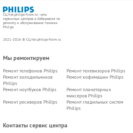
СЦ hbr.philips-fixim.ru - сеть
сервисных центров в Хабаровске по
ремонту и обслуживанию техники
Philips
2021-2026 © СЦ hbr.philips-fixim.ru
Мы ремонтируем
Ремонт телефонов Philips
Ремонт телевизоров Philips
Ремонт холодильников
Ремонт кофемашин Philips
Philips
Ремонт ноутбуков Philips
Ремонт планетарных
миксеров Philips
Ремонт ресиверов Philips
Ремонт гладильных систем
Philips
Ремонт видеостен Philips
Ремонт интерактивных
панелей Philips
Контакты сервис центра
Ремонт стиральных машин
Ремонт увлажнителей