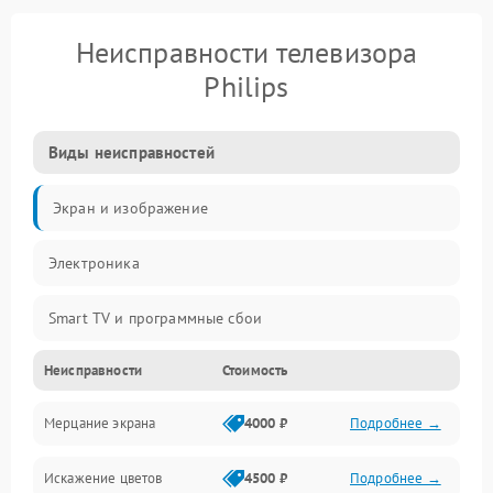
Неисправности телевизора
Philips
Виды неисправностей
Экран и изображение
Электроника
Smart TV и программные сбои
Неисправности
Стоимость
Питание и запуск
Мерцание экрана
4000 ₽
Подробнее →
Подсветка и LED-модули
Искажение цветов
4500 ₽
Подробнее →
Звук и аудиосистема