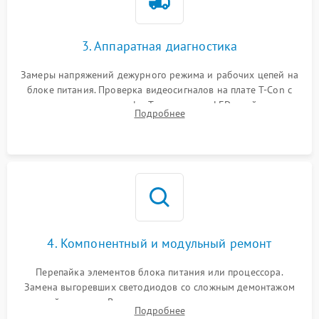
3. Аппаратная диагностика
Замеры напряжений дежурного режима и рабочих цепей на
блоке питания. Проверка видеосигналов на плате T-Con с
помощью осциллографа. Тестирование LED-драйвера и
Подробнее
светодиодных планок подсветки мультиметром.
4. Компонентный и модульный ремонт
Перепайка элементов блока питания или процессора.
Замена выгоревших светодиодов со сложным демонтажом
хрупкой матрицы. Восстановление поврежденных дорожек,
Подробнее
прошивка микросхем памяти EEPROM