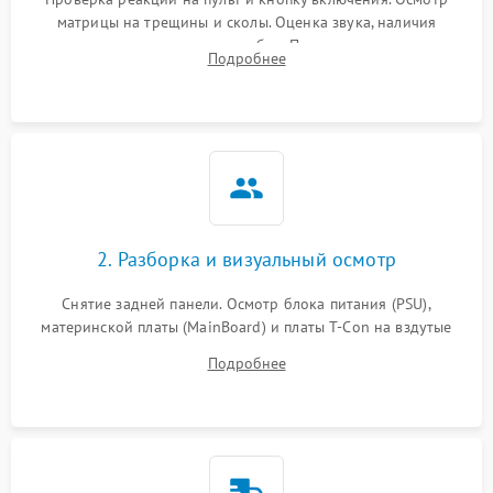
матрицы на трещины и сколы. Оценка звука, наличия
подсветки и индикаторов ошибок. Подключение тестовых
Подробнее
источников сигнала для выявления симптомов поломки.
2. Разборка и визуальный осмотр
Снятие задней панели. Осмотр блока питания (PSU),
материнской платы (MainBoard) и платы T-Con на вздутые
конденсаторы, прогары, окисления и микротрещины.
Подробнее
Проверка надежности фиксации и целостности шлейфов.