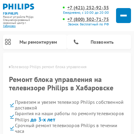
+7 (421) 252-92-35
Ежедневно, с 10:00 до 20:00
FIX-PHILIPS
Ремонт устройств Philips
+7 (800) 302-71-75
Специализированный
cервисный центр г.
Звонок бесплатный по РФ
Хабаровск
Мы ремонтируем
Позвонить
овске
Телевизор Philips ремонт блока управления
Ремонт блока управления на
телевизоре Philips в Хабаровске
Привезем и увезем телевизор Philips собственной
доставкой
Гарантия на наши работы по ремонту телевизоров
до 3-х лет
Philips
Ремонт вертикальных пылесосов Philips
Ремонт интерактивных панелей Philips
Ремонт планетарных миксеров Philips
Ремонт гладильных систем Philips
Ремонт увлажнителей воздуха Philips
Ремонт домашних кинотеатров Philips
Ремонт роботов-пылесосов Philips
Ремонт стиральных машин Philips
Ремонт водонагревателей Philips
Ремонт кухонных комбайнов Philips
Ремонт морозильных камер Philips
Ремонт микроволновых печей Philips
Ремонт очистителей воздуха Philips
Срочный ремонт телевизоров Philips в течении
часа