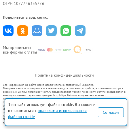
ОГРН 1077746335776
Поделиться в соц. сетях:
Мы принимаем
все формы оплаты
Политика конфиденциальности
Вся информация на сайте носит исключительно справочный характер.
Товарные знаки используются исключительно для описания устройств, в отношении которых
сервисные центры hbr.philips-fixim.ru предоставляют услуги по ремонту. Услуги оказываются в
неавторизованных сервисных центрах hbr.philips-fixim.ru, которые не связаны с
правообладателями товарных знаков или их официальными представителями.
Ремонт осуществляется для устройств, уже введенных в гражданский оборот в соответствии
Этот сайт использует файлы cookie. Вы можете
со статьей 1487 ГК РФ.
Использование товарных знаков не преследует цели индивидуализации услуг или введения
ознакомиться с
правилами использования
Согласен
потребителей в заблуждение, а служит для информирования о предоставляемых услугах по
файлов cookie
ремонту техники указанных брендов.
Представленная на сайте информация не является публичной офертой, определяемой
положениями Статьи 437(2) Гражданского кодекса РФ