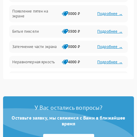
Появление пятен на
Сигнал и приём каналов
5000 ₽
Подробнее →
экране
Разъёмы и интерфейсы
Битые пиксели
5500 ₽
Подробнее →
Механические повреждения
Затемнение части экрана
5000 ₽
Подробнее →
Программное обеспечение
Неравномерная яркость
4000 ₽
Подробнее →
Корпус и механика
Выгорание матрицы
6000 ₽
Подробнее →
Пульт и управление
Сеть и подключения
У Вас остались вопросы?
Оставьте заявку, мы свяжемся с Вами в ближайшее
Аудио
время
Сетевая