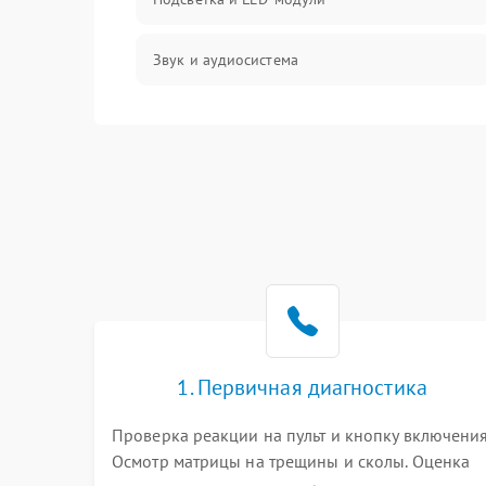
Звук и аудиосистема
Сигнал и приём каналов
Разъёмы и интерфейсы
Механические повреждения
Программное обеспечение
Корпус и механика
1. Первичная диагностика
Пульт и управление
Проверка реакции на пульт и кнопку включения
Осмотр матрицы на трещины и сколы. Оценка
Сеть и подключения