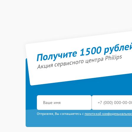
Получите 1500 рубле
Акция сервисного центра Philips
Отправляя, Вы соглашаетесь с
политикой конфиденциально