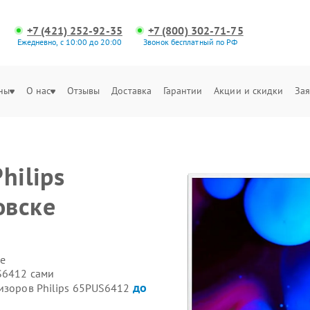
+7 (421) 252-92-35
+7 (800) 302-71-75
Ежедневно, с 10:00 до 20:00
Звонок бесплатный по РФ
ны
О нас
Отзывы
Доставка
Гарантии
Акции и скидки
Зая
hilips
овске
е
S6412 сами
до
визоров Philips 65PUS6412