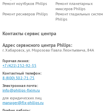
Ремонт ноутбуков Philips
Ремонт планетарных
миксеров Philips
Ремонт ресиверов Philips
Ремонт гладильных систем
Philips
Ремонт видеостен Philips
Ремонт интерактивных
панелей Philips
Контакты сервис центра
Ремонт стиральных машин
Ремонт увлажнителей
Philips
воздуха Philips
Адрес сервисного центра Philips:
г. Хабаровск, ул. Морозова Павла Леонтьевича, 84А
Горячая линия:
+7 (421) 252-92-35
Контактный телефон:
8 (800) 302-71-75
Электронная почта:
info@philips-fixim.ru
для юридических лиц
manager@fix-philips.ru
График работы: