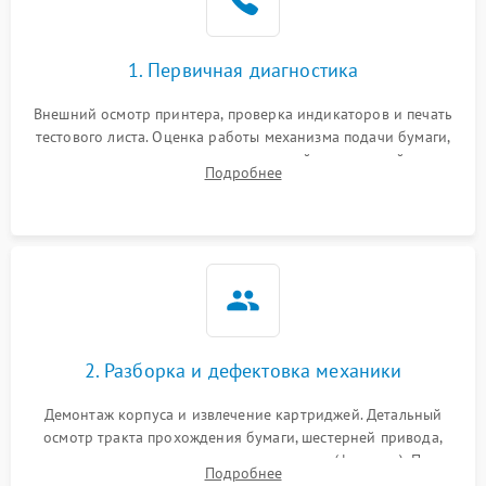
1. Первичная диагностика
Внешний осмотр принтера, проверка индикаторов и печать
тестового листа. Оценка работы механизма подачи бумаги,
выявление посторонних шумов, замятий и первичный анализ
Подробнее
дефектов печати (полосы, фон, пробелы).
2. Разборка и дефектовка механики
Демонтаж корпуса и извлечение картриджей. Детальный
осмотр тракта прохождения бумаги, шестерней привода,
роликов захвата и узла термозакрепления (фьюзера). Поиск
Подробнее
физического износа и повреждений деталей.