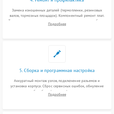
Замена изношенных деталей (термопленки, резиновых
валов, тормозных площадок). Компонентный ремонт плат.
Тщательная очистка тракта печати, контактов и линз блока
Подробнее
лазера (LSU) от просыпанного тонера и пыли.
5. Сборка и программная настройка
Аккуратный монтаж узлов, подключение разъемов и
установка корпуса. Сброс сервисных ошибок, обнуление
счетчиков абсорбера (памперса) или узла переноса,
Подробнее
обновление прошивки и программная калибровка аппарата.