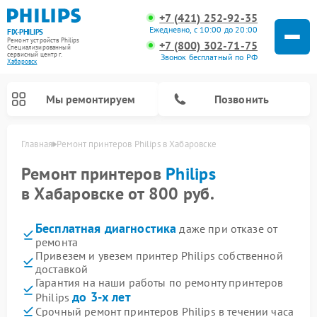
+7 (421) 252-92-35
Ежедневно, с 10:00 до 20:00
FIX-PHILIPS
Ремонт устройств Philips
+7 (800) 302-71-75
Специализированный
cервисный центр г.
Звонок бесплатный по РФ
Хабаровск
Мы ремонтируем
Позвонить
Главная
Ремонт принтеров Philips в Хабаровске
Ремонт принтеров
Philips
в Хабаровске от 800 руб.
Бесплатная диагностика
даже при отказе от
ремонта
Привезем и увезем принтер Philips собственной
доставкой
Гарантия на наши работы по ремонту принтеров
Ремонт стиральных машин Philips
Ремонт водонагревателей Philips
Ремонт кухонных комбайнов Philips
Ремонт морозильных камер Philips
Ремонт микроволновых печей Philips
Ремонт очистителей воздуха Philips
Ремонт вертикальных пылесосов Philips
Ремонт интерактивных панелей Philips
Ремонт планетарных миксеров Philips
Ремонт гладильных систем Philips
Ремонт увлажнителей воздуха Philips
Ремонт домашних кинотеатров Philips
Ремонт роботов-пылесосов Philips
до 3-х лет
Philips
Срочный ремонт принтеров Philips в течении часа