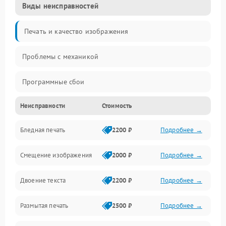
Виды неисправностей
Печать и качество изображения
Проблемы с механикой
Программные сбои
Неисправности
Стоимость
Программные ошибки
Бледная печать
2200 ₽
Подробнее →
Картриджи и расходники
Смещение изображения
2000 ₽
Подробнее →
Механика и узлы
Двоение текста
2200 ₽
Подробнее →
Подключение и интерфейсы
Размытая печать
2500 ₽
Подробнее →
Панель управления и индикация