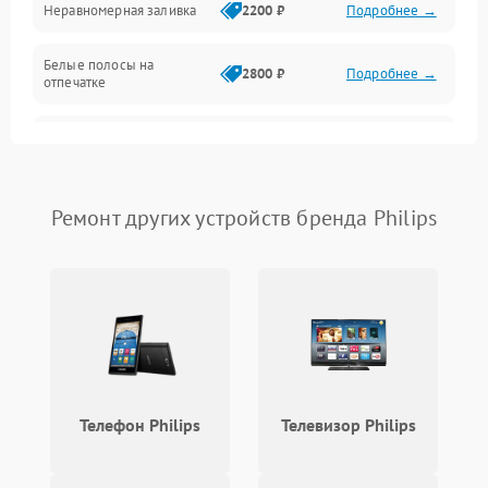
Неравномерная заливка
2200 ₽
Подробнее →
Режим работы
Белые полосы на
Питание и запуск
2800 ₽
Подробнее →
отпечатке
Изображение
Чёрный фон на листе
3000 ₽
Подробнее →
Перекос изображения
2000 ₽
Подробнее →
Ремонт других устройств бренда Philips
Телефон Philips
Телевизор Philips