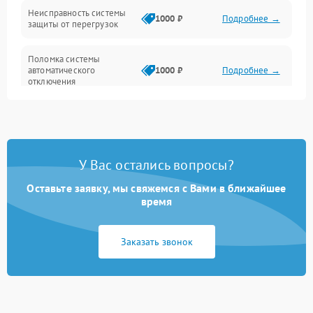
Неисправность системы
1000 ₽
Подробнее →
защиты от перегрузок
Поломка системы
автоматического
1000 ₽
Подробнее →
отключения
Неисправность системы
защиты от короткого
1000 ₽
Подробнее →
замыкания
У Вас остались вопросы?
Повреждение системы
1000 ₽
Подробнее →
защиты от перегрева
Оставьте заявку, мы свяжемся с Вами в ближайшее
время
Неисправность системы
защиты от
1000 ₽
Подробнее →
Заказать звонок
перенапряжения
Неисправность системы
1000 ₽
Подробнее →
защиты от замыкания