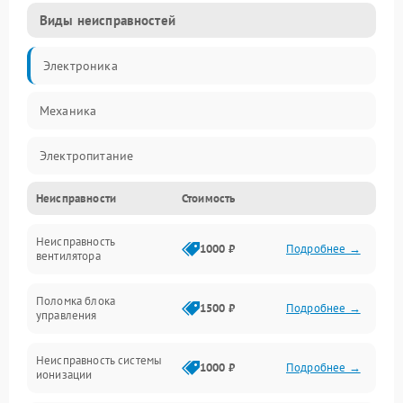
Виды неисправностей
Электроника
Механика
Электропитание
Неисправности
Стоимость
Фильтры
Неисправность
Механические повреждения
1000 ₽
Подробнее →
вентилятора
Управление
Поломка блока
1500 ₽
Подробнее →
управления
Датчики
Неисправность системы
1000 ₽
Подробнее →
ионизации
Сеть