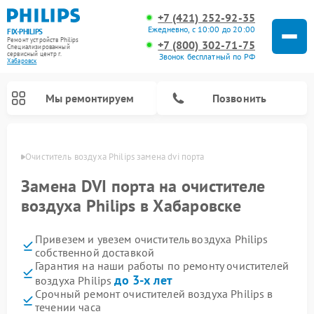
+7 (421) 252-92-35
Ежедневно, с 10:00 до 20:00
FIX-PHILIPS
Ремонт устройств Philips
+7 (800) 302-71-75
Специализированный
cервисный центр г.
Звонок бесплатный по РФ
Хабаровск
Мы ремонтируем
Позвонить
овске
Очиститель воздуха Philips замена dvi порта
Замена DVI порта на очистителе
воздуха Philips в Хабаровске
Привезем и увезем очиститель воздуха Philips
собственной доставкой
Гарантия на наши работы по ремонту очистителей
до 3-х лет
воздуха Philips
Ремонт стиральных машин Philips
Ремонт водонагревателей Philips
Ремонт кухонных комбайнов Philips
Ремонт морозильных камер Philips
Ремонт микроволновых печей Philips
Ремонт роботов-пылесосов Philips
Ремонт вертикальных пылесосов Philips
Ремонт интерактивных панелей Philips
Ремонт планетарных миксеров Philips
Ремонт гладильных систем Philips
Ремонт увлажнителей воздуха Philips
Ремонт домашних кинотеатров Philips
Срочный ремонт очистителей воздуха Philips в
течении часа