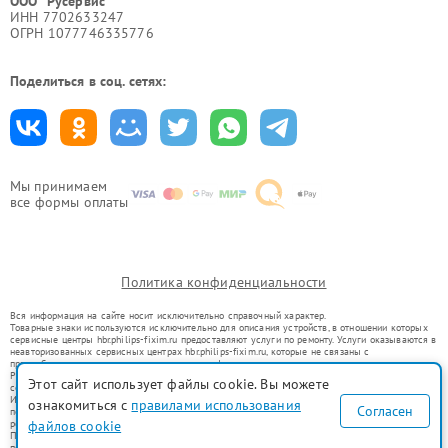
ООО "Русервис"
ИНН 7702633247
ОГРН 1077746335776
Поделиться в соц. сетях:
Мы принимаем
все формы оплаты
Политика конфиденциальности
Вся информация на сайте носит исключительно справочный характер.
Товарные знаки используются исключительно для описания устройств, в отношении которых
сервисные центры hbr.philips-fixim.ru предоставляют услуги по ремонту. Услуги оказываются в
неавторизованных сервисных центрах hbr.philips-fixim.ru, которые не связаны с
правообладателями товарных знаков или их официальными представителями.
Ремонт осуществляется для устройств, уже введенных в гражданский оборот в соответствии
Этот сайт использует файлы cookie. Вы можете
со статьей 1487 ГК РФ.
Использование товарных знаков не преследует цели индивидуализации услуг или введения
ознакомиться с
правилами использования
Согласен
потребителей в заблуждение, а служит для информирования о предоставляемых услугах по
файлов cookie
ремонту техники указанных брендов.
Представленная на сайте информация не является публичной офертой, определяемой
положениями Статьи 437(2) Гражданского кодекса РФ