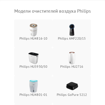
Повреждение системы
1000 ₽
Подробнее →
защиты от перегрузок
Модели очистителей воздуха Philips
Неисправность системы
1000 ₽
Подробнее →
защиты от перегрева
Поломка системы защиты
1000 ₽
Подробнее →
от перенапряжения
Philips HU4816-10
Philips AMF220/15
Поломка системы защиты
1000 ₽
Подробнее →
от замыкания
Не работает авто-режим
1200 ₽
Подробнее →
Philips HU5930/50
Philips HU2716
Сбои панели управления
1500 ₽
Подробнее →
Philips HU4801-01
Philips GoPure 5212