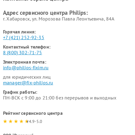
Ремонт стиральных машин
Ремонт увлажнителей
Philips
воздуха Philips
Адрес сервисного центра Philips:
г. Хабаровск, ул. Морозова Павла Леонтьевича, 84А
Горячая линия:
+7 (421) 252-92-35
Контактный телефон:
8 (800) 302-71-75
Электронная почта:
info@philips-fixim.ru
для юридических лиц
manager@fix-philips.ru
График работы:
ПН-ВСК с 9:00 до 21:00 без перерывов и выходных
Рейтинг сервисного центра
4.9-5.0